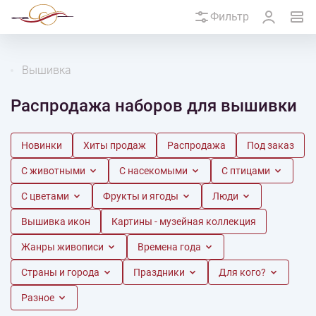
Фильтр
Вышивка
Распродажа наборов для вышивки
Новинки
Хиты продаж
Распродажа
Под заказ
С животными
С насекомыми
С птицами
С цветами
Фрукты и ягоды
Люди
Вышивка икон
Картины - музейная коллекция
Жанры живописи
Времена года
Страны и города
Праздники
Для кого?
Разное