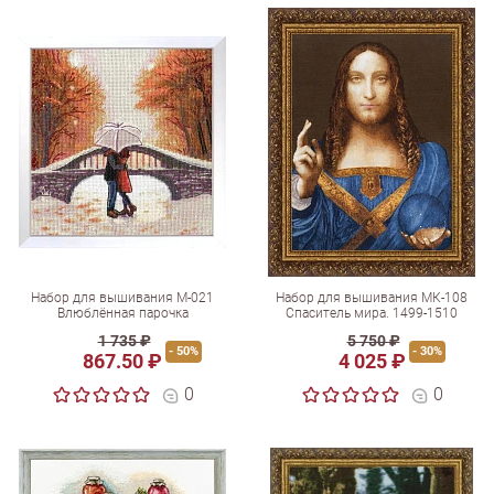
Набор для вышивания М-021
Набор для вышивания МК-108
Влюблённая парочка
Спаситель мира. 1499-1510
1 735 ₽
5 750 ₽
- 50%
- 30%
867.50 ₽
4 025 ₽
0
0