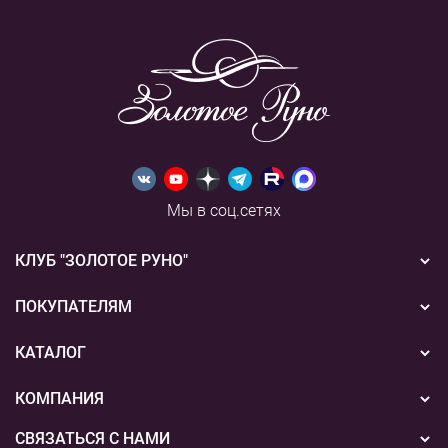
Мы в соц.сетях
КЛУБ "ЗОЛОТОЕ РУНО"
Новости
ПОКУПАТЕЛЯМ
Акции
Бонусная система
КАТАЛОГ
Конкурсы
Подарочные сертификаты
Вышивка
КОМПАНИЯ
События
Способы оплаты
Пряжа
СВЯЗАТЬСЯ С НАМИ
О нас