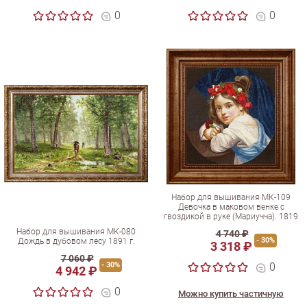
0
0
Набор для вышивания МК-109
Девочка в маковом венке с
гвоздикой в руке (Мариучча). 1819
Набор для вышивания МК-080
4 740 ₽
- 30%
Дождь в дубовом лесу 1891 г.
3 318 ₽
7 060 ₽
- 30%
0
4 942 ₽
0
Можно купить частичную