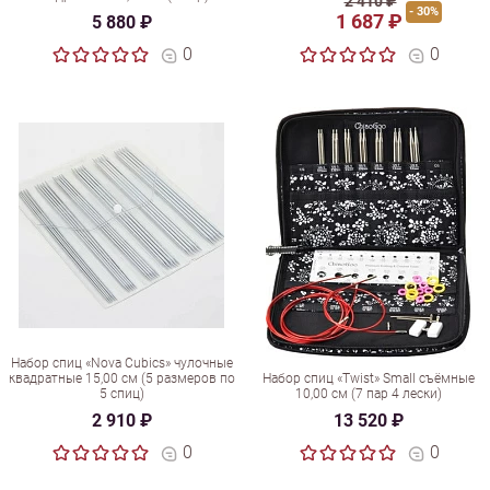
2 410 ₽
- 30%
1 687 ₽
5 880 ₽
0
0
Набор спиц «Nova Cubics» чулочные
квадратные 15,00 см (5 размеров по
Набор спиц «Twist» Small съёмные
5 спиц)
10,00 см (7 пар 4 лески)
2 910 ₽
13 520 ₽
0
0