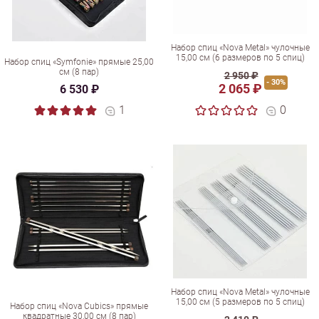
Набор спиц «Nova Metal» чулочные
15,00 см (6 размеров по 5 спиц)
Набор спиц «Symfonie» прямые 25,00
см (8 пар)
2 950 ₽
- 30%
2 065 ₽
6 530 ₽
1
0
Набор спиц «Nova Metal» чулочные
15,00 см (5 размеров по 5 спиц)
Набор спиц «Nova Cubics» прямые
квадратные 30,00 см (8 пар)