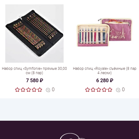
Набор спиц «Symfonie» прямые 30,00
Набор спиц «Royale» съёмные (8 пар
см (8 пар)
4 лески)
7 580 ₽
6 280 ₽
0
0