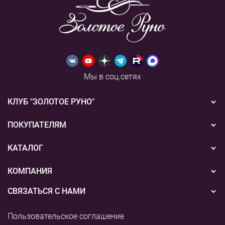
Мы в соц.сетях
КЛУБ "ЗОЛОТОЕ РУНО"
Новости
ПОКУПАТЕЛЯМ
Акции
Бонусная система
КАТАЛОГ
Конкурсы
Подарочные сертификаты
Вышивка
КОМПАНИЯ
События
Способы оплаты
Пряжа
СВЯЗАТЬСЯ С НАМИ
О нас
Доставка
Наборы для творчества
8 (800) 775-36-96
Наши магазины
Пользовательское соглашение