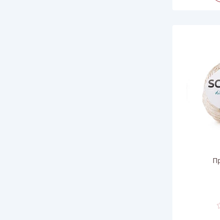
Пр
Ве
Дли