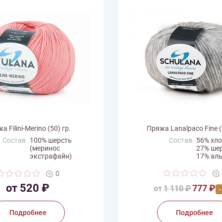
а Filini-Merino (50) гр.
Пряжа Lanalpaco Fine (
Состав
100% шерсть
Состав
56% хл
(меринос
27% ше
экстрафайн)
17% ал
с мотка
50 г
Вес мотка
50 г
0
на нити
160 м
Длина нити
170 м
от 520 ₽
777 ₽
от
1 110 ₽
-
одитель
Schulana
Производитель
Schulan
Подробнее
Подробнее