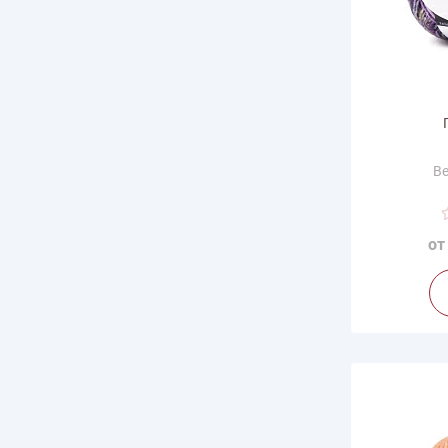
Ве
Дли
Произв
от