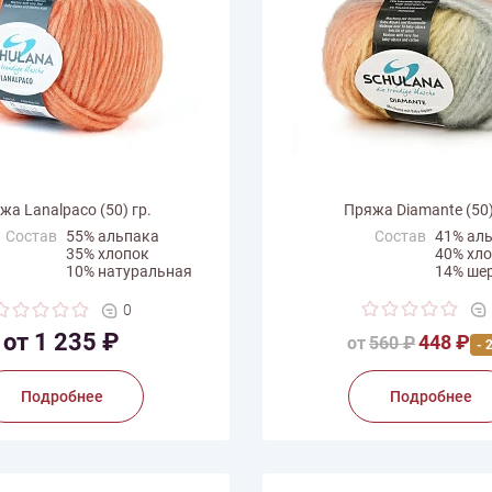
жа Lanalpaco (50) гр.
Пряжа Diamante (50)
Состав
55% альпака
Состав
41% ал
35% хлопок
40% хл
10% натуральная
14% ше
шерсть
5% пол
0
с мотка
50 г
Вес мотка
50 г
от 1 235 ₽
448 ₽
на нити
110 м
Длина нити
от
560 ₽
100 м
- 
одитель
Schulana
Производитель
Schulan
Подробнее
Подробнее