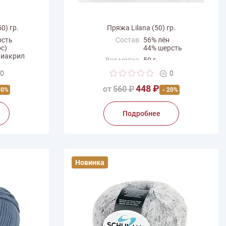
0) гр.
Пряжа Lilana (50) гр.
рсть
Состав
56% лён
с)
44% шерсть
лиакрил
Вес мотка
50 г
Длина нити
165 м
0
0
Производитель
Schulana
448 ₽
от
560 ₽
30%
- 20%
a
Подробнее
Новинка