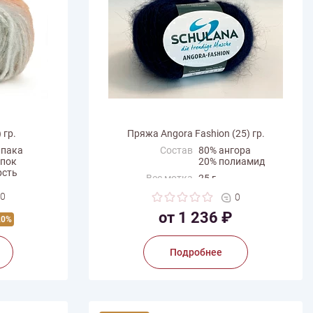
 гр.
Пряжа Angora Fashion (25) гр.
ьпака
Состав
80% ангора
опок
20% полиамид
рсть
Вес мотка
25 г
иамид
Длина нити
112 м
0
0
Производитель
Schulana
от 1 236 ₽
20%
a
Подробнее