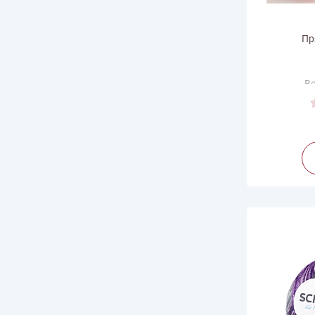
Пр
Ве
Дли
Произв