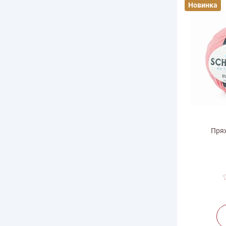
Новинка
Пряж
Ве
Дли
Произв