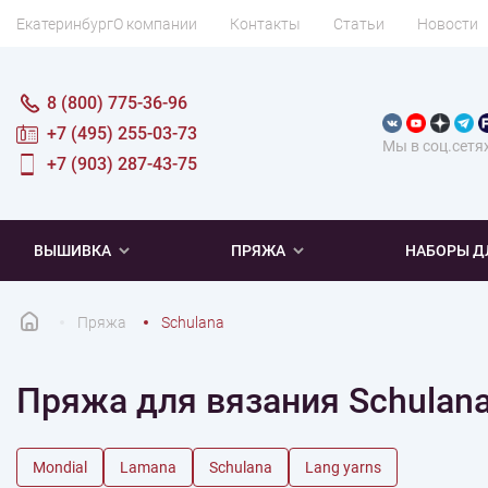
Екатеринбург
О компании
Контакты
Статьи
Новости
8 (800) 775-36-96
+7 (495) 255-03-73
Мы в соц.сетя
+7 (903) 287-43-75
ВЫШИВКА
ПРЯЖА
НАБОРЫ Д
Пряжа
Schulana
ПОПУЛЯРНОЕ
ПОПУЛЯРНОЕ
ПО ТИПУ
ДЛЯ ВЫШИВАНИЯ
Пряжа для вязания Schulan
Новинки
Новинки
Микровышивка
Мулине
Нитки DMC
Хиты продаж
Распродажа
Наборы для вязания одежды
Нитки Madeira
Летняя пряжа
Распродажа
Нитки Rico Design
Под заказ
Мягкая
Наборы 
Пушис
Част
Mondial
Lamana
Schulana
Lang yarns
ПО ТЕМАТИКЕ
ДЛЯ РУКОДЕЛИЯ