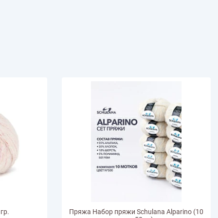
иган
Носки
Платье
Плед
Тапочки
Свитер
Шапка
гр.
Пряжа Набор пряжи Schulana Alparino (10