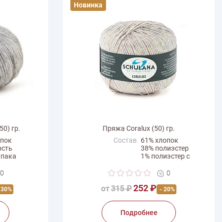
Новинка
50) гр.
Пряжа Coralux (50) гр.
опок
Состав
61% хлопок
рсть
38% полиэстер
ьпака
1% полиэстер с
эффектом металлик
0
0
Вес мотка
50 г
252 ₽
Длина нити
от
315 ₽
90 м
 30%
- 20%
a
Производитель
Schulana
Подробнее