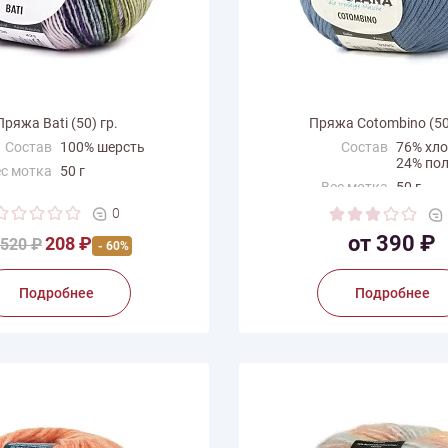
Пряжа Bati (50) гр.
Пряжа Cotombino (50)
Состав
100% шерсть
Состав
76% хл
24% по
с мотка
50 г
Вес мотка
50 г
на нити
175 м
Длина нити
115 м
0
одитель
Schulana
Производитель
Schulan
от 390 ₽
208 ₽
520 ₽
- 60%
Подробнее
Подробнее