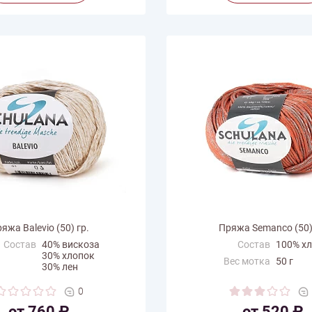
яжа Balevio (50) гр.
Пряжа Semanco (50)
Состав
40% вискоза
Состав
100% х
30% хлопок
Вес мотка
50 г
30% лен
Длина нити
108 м
с мотка
50 г
0
Производитель
Schulan
на нити
145 м
от 760 ₽
от 520 ₽