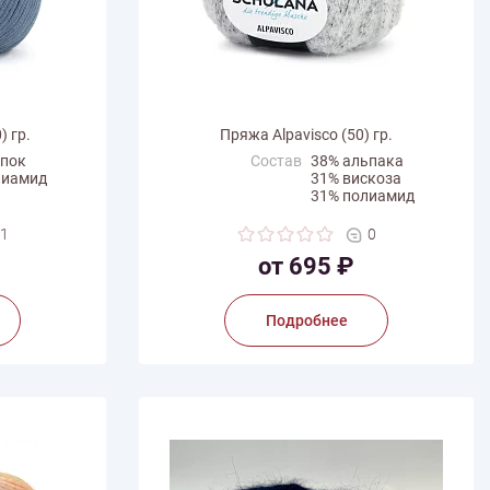
 гр.
Пряжа Alpavisco (50) гр.
опок
Состав
38% альпака
лиамид
31% вискоза
31% полиамид
Вес мотка
50 г
1
0
Длина нити
150 м
a
от 695 ₽
Производитель
Schulana
Подробнее