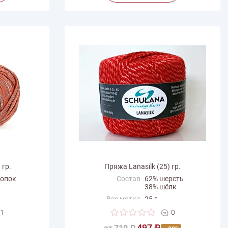
 гр.
Пряжа Lanasilk (25) гр.
лопок
Состав
62% шерсть
38% шёлк
Вес мотка
25 г
Длина нити
85 м
0
1
a
Производитель
Schulana
497 ₽