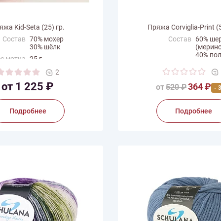
яжа Kid-Seta (25) гр.
Пряжа Corviglia-Print (5
Состав
70% мохер
Состав
60% ше
30% шёлк
(мерино
40% по
с мотка
25 г
Вес мотка
50 г
на нити
210 м
2
Длина нити
65 м
одитель
Schulana
от 1 225 ₽
364 ₽
от
520 ₽
- 
Производитель
Schulan
Подробнее
Подробнее