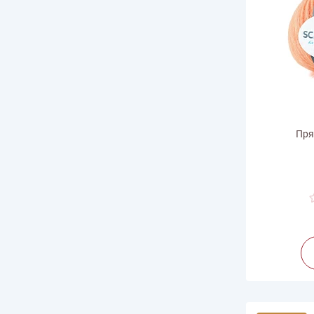
Пря
Ве
Дли
Произв