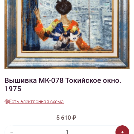
1/7
Смотреть видео -
Смотреть видео -
обзор
обзор
Изображения и цвет представленного товара могут незначительно
отличаться от оригинала продукции, взависимости от разрешения и
настроек вашего монитора, а также условий освещения при съемке
Вышивка МК-078 Токийское окно.
1975
Есть электронная схема
5 610 ₽