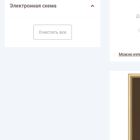
Электронная схема
Д
Ра
горизонт
Очистить все
Размер по в
Количество
Можно куп