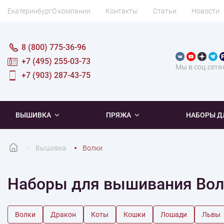
Екатеринбург
О компании
Контакты
Статьи
Новости
8 (800) 775-36-96
+7 (495) 255-03-73
Мы в соц.сетя
+7 (903) 287-43-75
ВЫШИВКА
ПРЯЖА
НАБОРЫ Д
Вышивка
Волки
ПОПУЛЯРНОЕ
ПОПУЛЯРНОЕ
ПО ТИПУ
ДЛЯ ВЫШИВАНИЯ
Наборы для вышивания Вол
Новинки
Новинки
Микровышивка
Мулине
Нитки DMC
Хиты продаж
Распродажа
Наборы для вязания одежды
Нитки Madeira
Летняя пряжа
Распродажа
Нитки Rico Design
Под заказ
Мягкая
Наборы 
Пушис
Част
Волки
Дракон
Коты
Кошки
Лошади
Львы
ПО ТЕМАТИКЕ
ДЛЯ РУКОДЕЛИЯ