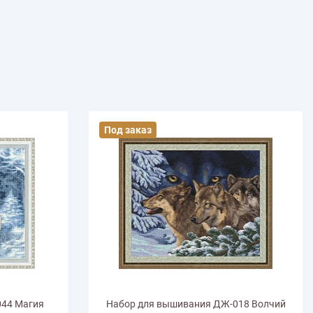
иган
Носки
Платье
Плед
Тапочки
Свитер
Шапка
Под заказ
044 Магия
Набор для вышивания ДЖ-018 Волчий