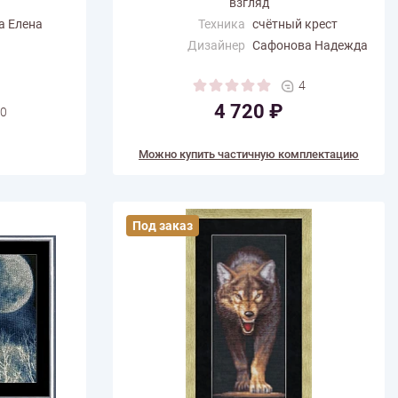
взгляд
а Елена
Техника
счётный крест
Дизайнер
Сафонова Надежда
Размер по
42
горизонтали (см)
4
Размер по вертикали
35
4 720 ₽
0
(см)
Количество цветов
39
Можно купить частичную комплектацию
Под заказ