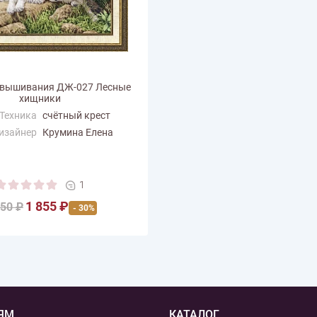
 вышивания ДЖ-027 Лесные
хищники
Техника
счётный крест
изайнер
Крумина Елена
змер по
35
али (см)
ертикали
24.5
1
(см)
1 855 ₽
 цветов
650 ₽
24
- 30%
ЯМ
КАТАЛОГ