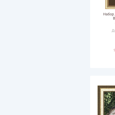
Набор
В
Д
Ра
горизонт
Размер по в
Количество