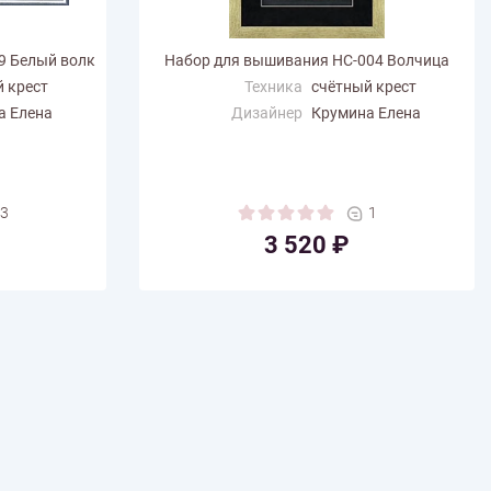
9 Белый волк
Набор для вышивания НС-004 Волчица
 крест
Техника
счётный крест
а Елена
Дизайнер
Крумина Елена
Размер по
22.5
горизонтали (см)
Размер по вертикали
43
(см)
3
1
Количество цветов
27
3 520 ₽