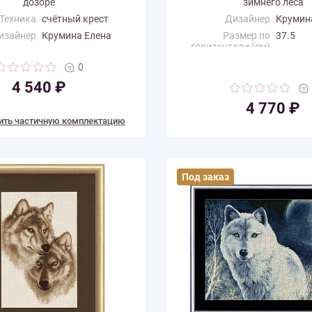
дозоре
зимнего леса
Техника
счётный крест
Дизайнер
Крумин
изайнер
Крумина Елена
Размер по
37.5
горизонтали (см)
змер по
34
али (см)
Размер по вертикали
32.5
0
(см)
ертикали
46
4 540 ₽
(см)
Количество цветов
38
4 770 ₽
 цветов
56
ить частичную комплектацию
Под заказ