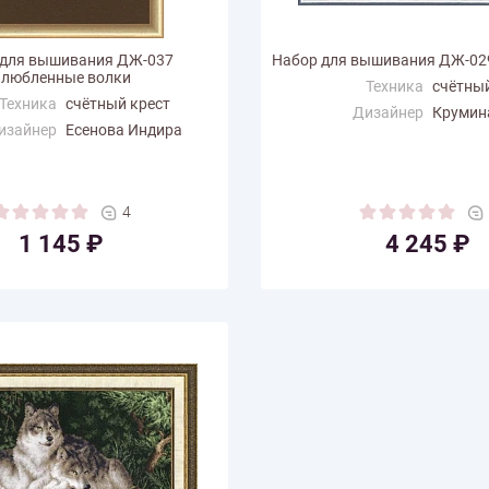
 для вышивания ДЖ-037
Набор для вышивания ДЖ-02
любленные волки
Техника
счётный
Техника
счётный крест
Дизайнер
Крумин
изайнер
Есенова Индира
Размер по
40.8
змер по
30.4
горизонтали (см)
али (см)
Размер по вертикали
31.3
ертикали
19.2
(см)
4
(см)
Количество цветов
16
1 145 ₽
4 245 ₽
 цветов
9