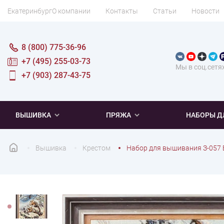
Екатеринбург
О компании
Контакты
Статьи
Новости
8 (800) 775-36-96
+7 (495) 255-03-73
Мы в соц.сетя
+7 (903) 287-43-75
ВЫШИВКА
ПРЯЖА
НАБОРЫ Д
Вышивка
Крестом
Набор для вышивания З-057 
ПОПУЛЯРНОЕ
ПОПУЛЯРНОЕ
ПО ТИПУ
ДЛЯ ВЫШИВАНИЯ
Новинки
Новинки
Микровышивка
Мулине
Нитки DMC
Хиты продаж
Распродажа
Наборы для вязания одежды
Нитки Madeira
Летняя пряжа
Распродажа
Нитки Rico Design
Под заказ
Мягкая
Наборы 
Пушис
Част
ПО ТЕМАТИКЕ
ДЛЯ РУКОДЕЛИЯ