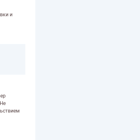
вки и
мер
 Не
льствием