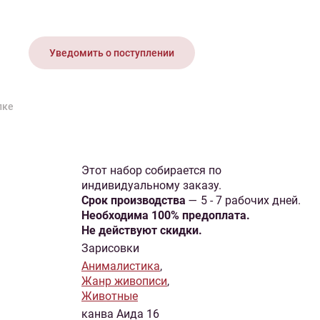
иган
Носки
Платье
Плед
Тапочки
Свитер
Шапка
Уведомить о поступлении
пке
Этот набор собирается по
индивидуальному заказу.
Cрок производства
— 5 - 7 рабочих дней.
Необходима 100% предоплата.
Не действуют скидки.
Зарисовки
Анималистика
,
Жанр живописи
,
Животные
канва Аида 16