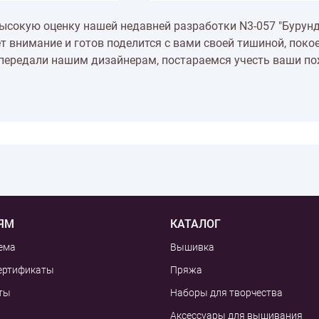
высокую оценку нашей недавней разработки N3-057 "Бурунд
т внимание и готов поделится с вами своей тишиной, поко
ередали нашим дизайнерам, постараемся учесть ваши п
ЯМ
КАТАЛОГ
ема
Вышивка
ертификаты
Пряжа
ты
Наборы для творчества
Аксессуары для вышивания