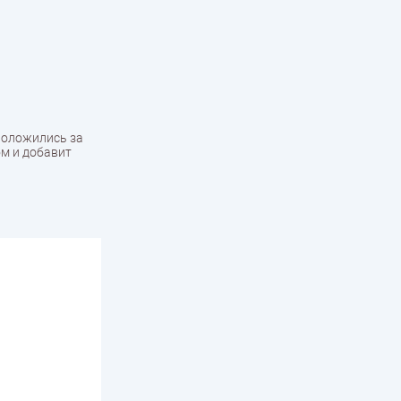
положились за
ом и добавит