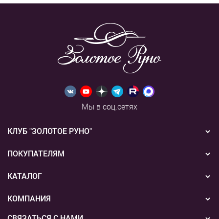
Мы в соц.сетях
КЛУБ "ЗОЛОТОЕ РУНО"
Новости
ПОКУПАТЕЛЯМ
Акции
Бонусная система
КАТАЛОГ
Конкурсы
Подарочные сертификаты
Вышивка
КОМПАНИЯ
События
Способы оплаты
Пряжа
СВЯЗАТЬСЯ С НАМИ