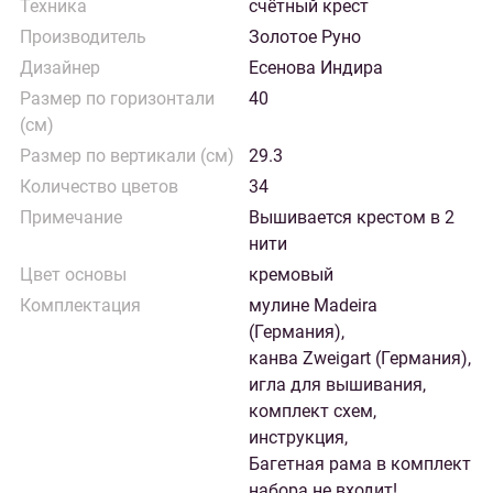
Техника
счётный крест
Производитель
Золотое Руно
Дизайнер
Есенова Индира
Размер по горизонтали
40
(см)
Размер по вертикали (см)
29.3
Количество цветов
34
Примечание
Вышивается крестом в 2
нити
Цвет основы
кремовый
Комплектация
мулине Madeira
(Германия),
канва Zweigart (Германия),
игла для вышивания,
комплект схем,
инструкция,
Багетная рама в комплект
набора не входит!