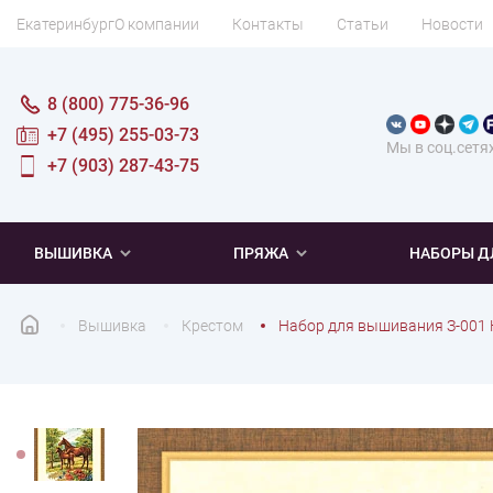
Екатеринбург
О компании
Контакты
Статьи
Новости
8 (800) 775-36-96
+7 (495) 255-03-73
Мы в соц.сетя
+7 (903) 287-43-75
ВЫШИВКА
ПРЯЖА
НАБОРЫ Д
Вышивка
Крестом
Набор для вышивания З-001 
ПОПУЛЯРНОЕ
ПОПУЛЯРНОЕ
ПО ТИПУ
ДЛЯ ВЫШИВАНИЯ
Новинки
Новинки
Микровышивка
Мулине
Нитки DMC
Хиты продаж
Распродажа
Наборы для вязания одежды
Нитки Madeira
Летняя пряжа
Распродажа
Нитки Rico Design
Под заказ
Мягкая
Наборы 
Пушис
Част
ПО ТЕМАТИКЕ
ДЛЯ РУКОДЕЛИЯ