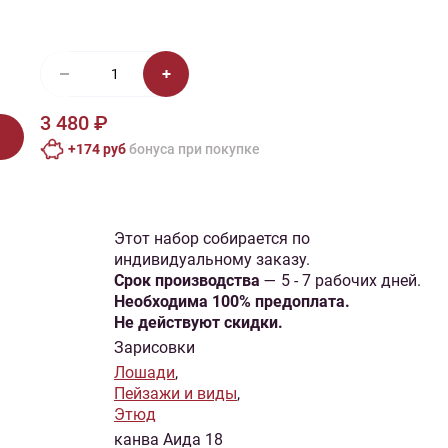
иган
Носки
Платье
Плед
Тапочки
Свитер
Шапка
3 480 ₽
+174 руб
бонусa при покупке
Этот набор собирается по
индивидуальному заказу.
Cрок производства
— 5 - 7 рабочих дней.
Необходима 100% предоплата.
Не действуют скидки.
Зарисовки
Лошади
,
Пейзажи и виды
,
Этюд
канва Аида 18