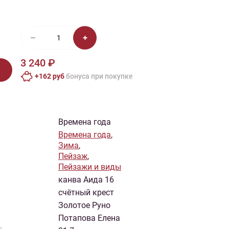
иган
Носки
Платье
Плед
Тапочки
Свитер
Шапка
3 240 ₽
+162 руб
бонусa при покупке
Времена года
Времена года
,
Зима
,
Пейзаж
,
Пейзажи и виды
канва Аида 16
счётный крест
Золотое Руно
Потапова Елена