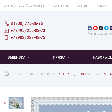
Екатеринбург
О компании
Контакты
Статьи
Новости
8 (800) 775-36-96
+7 (495) 255-03-73
Мы в соц.сетя
+7 (903) 287-43-75
ВЫШИВКА
ПРЯЖА
НАБОРЫ Д
Вышивка
Крестом
Набор для вышивания ВМ-048
ПОПУЛЯРНОЕ
ПОПУЛЯРНОЕ
ПО ТИПУ
ДЛЯ ВЫШИВАНИЯ
Новинки
Новинки
Микровышивка
Мулине
Нитки DMC
Хиты продаж
Распродажа
Наборы для вязания одежды
Нитки Madeira
Летняя пряжа
Распродажа
Нитки Rico Design
Под заказ
Мягкая
Наборы 
Пушис
Част
ПО ТЕМАТИКЕ
ДЛЯ РУКОДЕЛИЯ