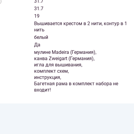
)
31.7
31.7
19
Вышивается крестом в 2 нити, контур в 1
нить
белый
Да
мулине Madeira (Германия),
канва Zweigart (Германия),
игла для вышивания,
комплект схем,
инструкция,
Багетная рама в комплект набора не
входит!