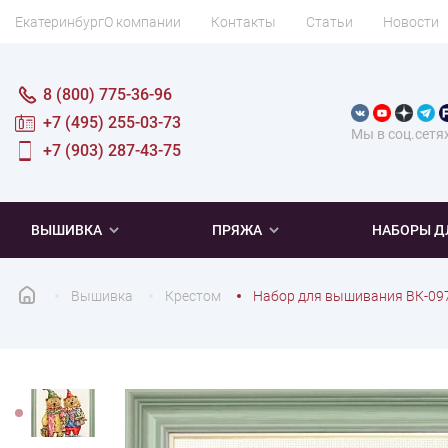
Екатеринбург
О компании
Контакты
Статьи
Новости
8 (800) 775-36-96
+7 (495) 255-03-73
Мы в соц.сетя
+7 (903) 287-43-75
ВЫШИВКА
ПРЯЖА
НАБОРЫ Д
Вышивка
Крестом
Набор для вышивания ВК-09
ПОПУЛЯРНОЕ
ПОПУЛЯРНОЕ
ПО ТИПУ
ДЛЯ ВЫШИВАНИЯ
Новинки
Новинки
Микровышивка
Мулине
Нитки DMC
Хиты продаж
Распродажа
Наборы для вязания одежды
Нитки Madeira
Летняя пряжа
Распродажа
Нитки Rico Design
Под заказ
Мягкая
Наборы 
Пушис
Част
ПО ТЕМАТИКЕ
ДЛЯ РУКОДЕЛИЯ