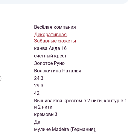
Весёлая компания
Декоративная
,
Забавные сюжеты
канва Аида 16
счётный крест
Золотое Руно
Волокитина Наталья
)
24.3
29.3
42
Вышивается крестом в 2 нити, контур в 1
и 2 нити
кремовый
Да
мулине Madeira (Германия),