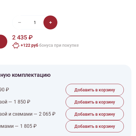
иган
Носки
Платье
Плед
Тапочки
Свитер
Шапка
2 435 ₽
+122 руб
бонусa при покупке
чную комплектацию
90 ₽
Добавить в корзину
вой — 1 850 ₽
Добавить в корзину
вой и схемами — 2 065 ₽
Добавить в корзину
емами — 1 805 ₽
Добавить в корзину