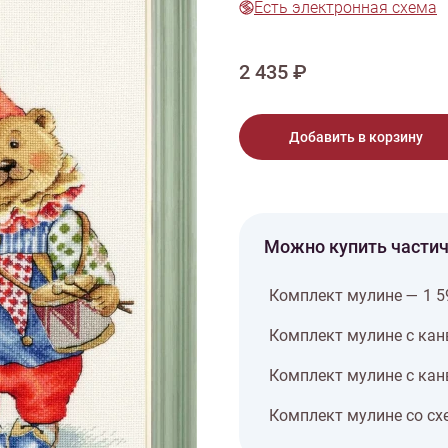
Есть электронная схема
тарий
Натюрморт
Птицы
Пасха
День рождения
ПО ТИПУ ИЗДЕЛИЯ
Варежки
Джемпер
Кард
2 435 ₽
Шарф
Добавить в корзину
Можно купить части
Комплект мулине — 1 5
Комплект мулине с кан
Комплект мулине с кан
Комплект мулине со сх