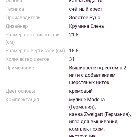
Основа
канва Аида 16
Техника
счётный крест
Производитель
Золотое Руно
Дизайнер
Крумина Елена
Размер по горизонтали
21.8
(см)
Размер по вертикали (см)
18.8
Количество цветов
31
Примечание
Вышивается крестом в 2
нити с добавлением
шерстяных ниток
Цвет основы
кремовый
Комплектация
мулине Madeira
(Германия),
канва Zweigart (Германия),
игла для вышивания,
комплект схем,
инструкция,