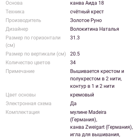
Основа
канва Аида 18
Техника
счётный крест
Производитель
Золотое Руно
Дизайнер
Волокитина Наталья
Размер по горизонтали
31.3
(см)
Размер по вертикали (см)
20.5
Количество цветов
34
Примечание
Вышивается крестом и
полукрестом в 2 нити,
контур в 1 и 2 нити
Цвет основы
кремовый
Электронная схема
Да
Комплектация
мулине Madeira
(Германия),
канва Zweigart (Германия),
игла для вышивания,