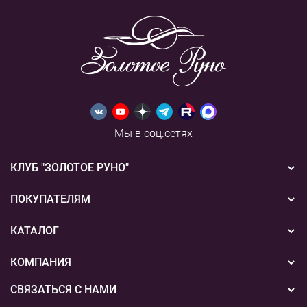
Мы в соц.сетях
КЛУБ "ЗОЛОТОЕ РУНО"
Новости
ПОКУПАТЕЛЯМ
Акции
Бонусная система
КАТАЛОГ
Конкурсы
Подарочные сертификаты
Вышивка
КОМПАНИЯ
События
Способы оплаты
Пряжа
СВЯЗАТЬСЯ С НАМИ
О нас