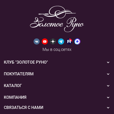
Мы в соц.сетях
КЛУБ "ЗОЛОТОЕ РУНО"
Новости
ПОКУПАТЕЛЯМ
Акции
Бонусная система
КАТАЛОГ
Конкурсы
Подарочные сертификаты
Вышивка
КОМПАНИЯ
События
Способы оплаты
Пряжа
СВЯЗАТЬСЯ С НАМИ
О нас