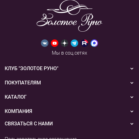
Мы в соц.сетях
КЛУБ "ЗОЛОТОЕ РУНО"
Новости
ПОКУПАТЕЛЯМ
Акции
Бонусная система
КАТАЛОГ
Конкурсы
Подарочные сертификаты
Вышивка
КОМПАНИЯ
События
Способы оплаты
Пряжа
СВЯЗАТЬСЯ С НАМИ
О нас
Доставка
Наборы для творчества
8 (800) 775-36-96
Наши магазины