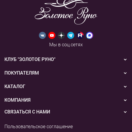
Мы в соц.сетях
КЛУБ "ЗОЛОТОЕ РУНО"
Новости
ПОКУПАТЕЛЯМ
Акции
Бонусная система
КАТАЛОГ
Конкурсы
Подарочные сертификаты
Вышивка
КОМПАНИЯ
События
Способы оплаты
Пряжа
СВЯЗАТЬСЯ С НАМИ
О нас
Доставка
Наборы для творчества
8 (800) 775-36-96
Наши магазины
Пользовательское соглашение