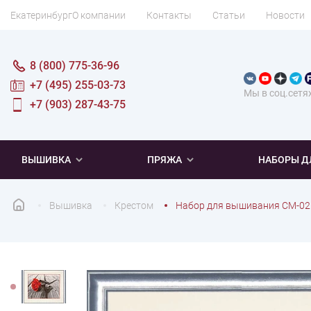
Екатеринбург
О компании
Контакты
Статьи
Новости
8 (800) 775-36-96
+7 (495) 255-03-73
Мы в соц.сетя
+7 (903) 287-43-75
ВЫШИВКА
ПРЯЖА
НАБОРЫ Д
Вышивка
Крестом
Набор для вышивания СМ-02
ПОПУЛЯРНОЕ
ПОПУЛЯРНОЕ
ПО ТИПУ
ДЛЯ ВЫШИВАНИЯ
Новинки
Новинки
Микровышивка
Мулине
Нитки DMC
Хиты продаж
Распродажа
Наборы для вязания одежды
Нитки Madeira
Летняя пряжа
Распродажа
Нитки Rico Design
Под заказ
Мягкая
Наборы 
Пушис
Част
ПО ТЕМАТИКЕ
ДЛЯ РУКОДЕЛИЯ