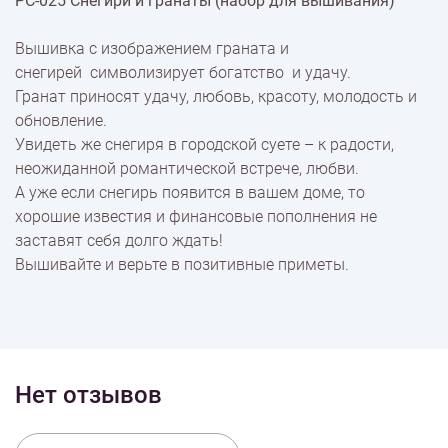
РС-025 Снегири и гранаты (набор для вышивания)
% Скидки
Вышивка с изображением граната и
снегирей символизирует богатство и удачу.
Доставка
Гранат приносят удачу, любовь, красоту, молодость и
обновление.
Увидеть же снегиря в городской суете – к радости,
Оплата
неожиданной романтической встрече, любви.
А уже если снегирь появится в вашем доме, то
хорошие известия и финансовые пополнения не
заставят себя долго ждать!
Вышивайте и верьте в позитивные приметы.
Нет отзывов