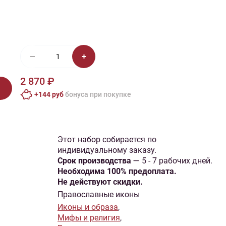
иган
Носки
Платье
Плед
Тапочки
Свитер
Шапка
2 870 ₽
+144 руб
бонусa при покупке
Этот набор собирается по
индивидуальному заказу.
Cрок производства
— 5 - 7 рабочих дней.
Необходима 100% предоплата.
Не действуют скидки.
Православные иконы
Иконы и образа
,
Мифы и религия
,