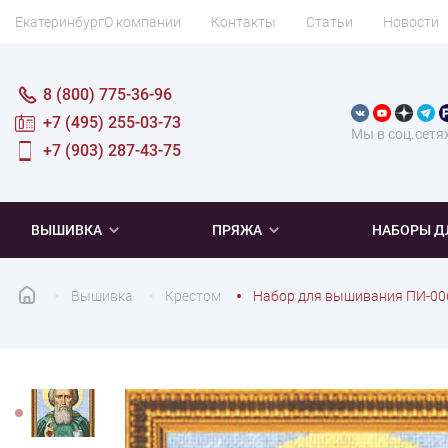
Екатеринбург
О компании
Контакты
Статьи
Новости
8 (800) 775-36-96
+7 (495) 255-03-73
Мы в соц.сетя
+7 (903) 287-43-75
ВЫШИВКА
ПРЯЖА
НАБОРЫ Д
Вышивка
Крестом
Набор для вышивания ПИ-00
ПОПУЛЯРНОЕ
ПОПУЛЯРНОЕ
ПО ТИПУ
ДЛЯ ВЫШИВАНИЯ
Новинки
Новинки
Микровышивка
Мулине
Нитки DMC
Хиты продаж
Распродажа
Наборы для вязания одежды
Нитки Madeira
Летняя пряжа
Распродажа
Нитки Rico Design
Под заказ
Мягкая
Наборы 
Пушис
Част
ПО ТЕМАТИКЕ
ДЛЯ РУКОДЕЛИЯ