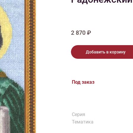
тарий
Натюрморт
Птицы
Пасха
День рождения
ПО ТИПУ ИЗДЕЛИЯ
Варежки
Джемпер
Кард
Шарф
2 870 ₽
Добавить в корзину
Под заказ
Серия
Тематика