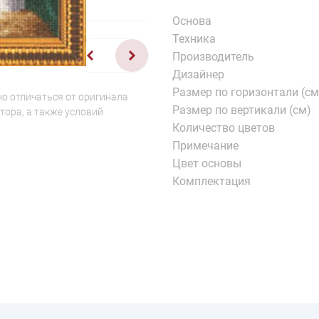
Основа
Техника
1/2
Производитель
Дизайнер
Размер по горизонтали (см
о отличаться от оригинала
Размер по вертикали (см)
тора, а также условий
Количество цветов
Примечание
Цвет основы
Комплектация