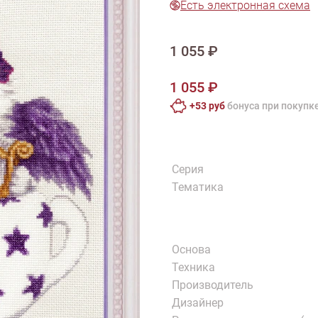
Есть электронная схема
тарий
Натюрморт
Птицы
Пасха
День рождения
ПО ТИПУ ИЗДЕЛИЯ
Варежки
Джемпер
Кард
1 055 ₽
Шарф
1 055 ₽
+53 руб
бонусa при покупк
Серия
Тематика
Основа
Техника
Производитель
Дизайнер