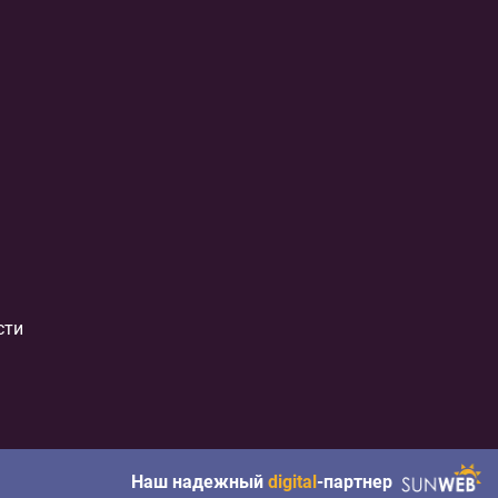
сти
Наш надежный
digital
-партнер