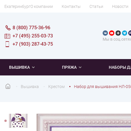
Екатеринбург
О компании
Контакты
Статьи
Новости
8 (800) 775-36-96
+7 (495) 255-03-73
Мы в соц.сетя
+7 (903) 287-43-75
ВЫШИВКА
ПРЯЖА
НАБОРЫ Д
Вышивка
Крестом
Набор для вышивания НЛ-050
ПОПУЛЯРНОЕ
ПОПУЛЯРНОЕ
ПО ТИПУ
ДЛЯ ВЫШИВАНИЯ
Новинки
Новинки
Микровышивка
Мулине
Нитки DMC
Хиты продаж
Распродажа
Наборы для вязания одежды
Нитки Madeira
Летняя пряжа
Распродажа
Нитки Rico Design
Под заказ
Мягкая
Наборы 
Пушис
Част
ПО ТЕМАТИКЕ
ДЛЯ РУКОДЕЛИЯ