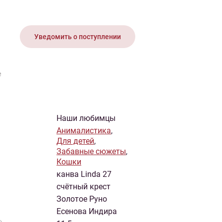
иган
Носки
Платье
Плед
Тапочки
Свитер
Шапка
Уведомить о поступлении
е
Наши любимцы
Анималистика
,
Для детей
,
Забавные сюжеты
,
Кошки
канва Linda 27
счётный крест
Золотое Руно
Есенова Индира