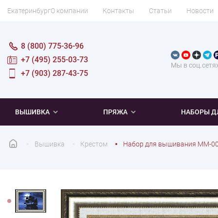
Екатеринбург
О компании
Контакты
Статьи
Новости
8 (800) 775-36-96
+7 (495) 255-03-73
Мы в соц.сетя
+7 (903) 287-43-75
ВЫШИВКА
ПРЯЖА
НАБОРЫ Д
Вышивка
Крестом
Набор для вышивания ММ-00
ПОПУЛЯРНОЕ
ПОПУЛЯРНОЕ
ПО ТИПУ
ДЛЯ ВЫШИВАНИЯ
Новинки
Новинки
Микровышивка
Мулине
Нитки DMC
Хиты продаж
Распродажа
Наборы для вязания одежды
Нитки Madeira
Летняя пряжа
Распродажа
Нитки Rico Design
Под заказ
Мягкая
Наборы 
Пушис
Част
ПО ТЕМАТИКЕ
ДЛЯ РУКОДЕЛИЯ