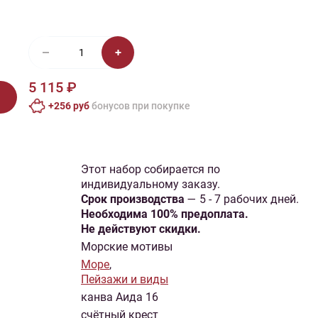
иган
Носки
Платье
Плед
Тапочки
Свитер
Шапка
5 115 ₽
+256 руб
бонусов при покупке
Этот набор собирается по
индивидуальному заказу.
Cрок производства
— 5 - 7 рабочих дней.
Необходима 100% предоплата.
Не действуют скидки.
Морские мотивы
Море
,
Пейзажи и виды
канва Аида 16
счётный крест