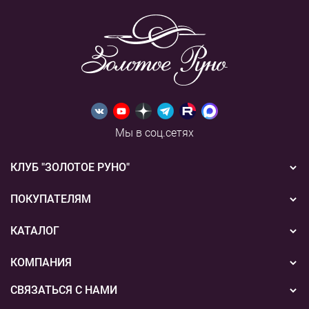
Мы в соц.сетях
КЛУБ "ЗОЛОТОЕ РУНО"
Новости
ПОКУПАТЕЛЯМ
Акции
Бонусная система
КАТАЛОГ
Конкурсы
Подарочные сертификаты
Вышивка
КОМПАНИЯ
События
Способы оплаты
Пряжа
СВЯЗАТЬСЯ С НАМИ
О нас