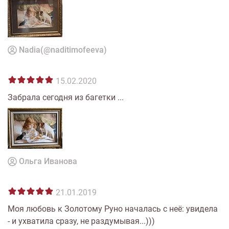
Nadia(@naditimofeeva)
15.02.2020
Забрала сегодня из багетки ...
Ольга Иванова
21.01.2019
Моя любовь к Золотому Руно началась с неё: увидела
- и ухватила сразу, не раздумывая...)))