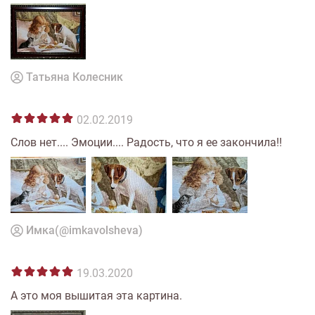
Татьяна Колесник
02.02.2019
Слов нет.... Эмоции.... Радость, что я ее закончила!!
Имка(@imkavolsheva)
19.03.2020
А это моя вышитая эта картина.