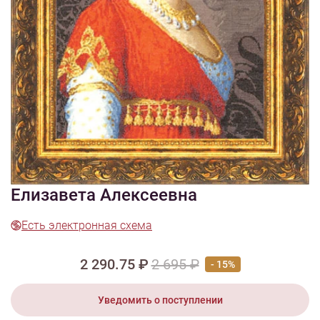
1/2
Смотреть видео - обзор
Изображения и цвет представленного товара могут незначительно
отличаться от оригинала продукции, взависимости от разрешения и
настроек вашего монитора, а также условий освещения при съемке
Вышивка МК-005 Великая княгиня
Елизавета Алексеевна
Есть электронная схема
2 290.75 ₽
2 695 ₽
- 15%
Уведомить о поступлении