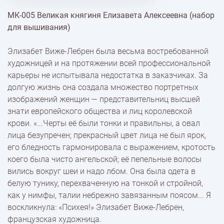
МК-005 Великая княгиня Елизавета Алексеевна (набор
% Скидки
для вышивания)
Элизабет Виже-Лебрен была весьма востребованной
Доставка
художницей и на протяжении всей профессиональной
карьеры не испытывала недостатка в заказчиках. За
долгую жизнь она создала множество портретных
Оплата
изображений женщин — представительниц высшей
знати европейского общества и лиц королевской
крови. «...Черты её были тонки и правильны, а овал
лица безупречен; прекрасный цвет лица не был ярок,
его бледность гармонировала с выражением, кротость
коего была чисто ангельской; её пепельные волосы
вились вокруг шеи и надо лбом. Она была одета в
белую тунику, перехваченную на тонкой и стройной,
как у нимфы, талии небрежно завязанным поясом... Я
воскликнула: «Психея!» Элизабет Виже-Лебрен,
французская художница.