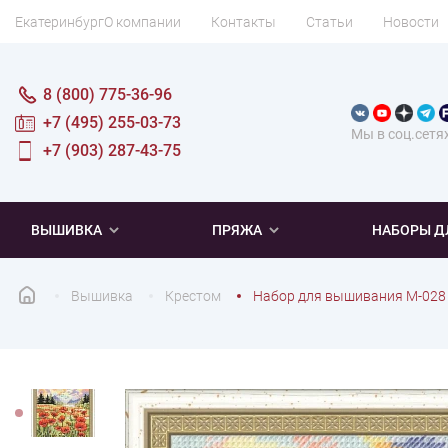
Екатеринбург
О компании
Контакты
Статьи
Новости
8 (800) 775-36-96
+7 (495) 255-03-73
Мы в соц.сетя
+7 (903) 287-43-75
ВЫШИВКА
ПРЯЖА
НАБОРЫ Д
Вышивка
Крестом
Набор для вышивания М-028
ПОПУЛЯРНОЕ
ПОПУЛЯРНОЕ
ПО ТИПУ
ДЛЯ ВЫШИВАНИЯ
Новинки
Новинки
Микровышивка
Мулине
Нитки DMC
Хиты продаж
Распродажа
Наборы для вязания одежды
Нитки Madeira
Летняя пряжа
Распродажа
Нитки Rico Design
Под заказ
Мягкая
Наборы 
Пушис
Част
ПО ТЕМАТИКЕ
ДЛЯ РУКОДЕЛИЯ