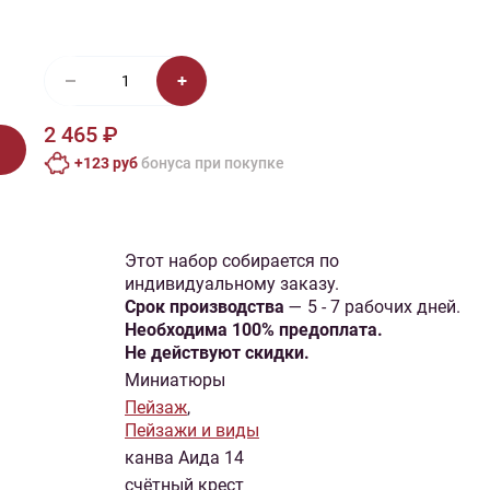
иган
Носки
Платье
Плед
Тапочки
Свитер
Шапка
2 465 ₽
+123 руб
бонусa при покупке
Этот набор собирается по
индивидуальному заказу.
Cрок производства
— 5 - 7 рабочих дней.
Необходима 100% предоплата.
Не действуют скидки.
Миниатюры
Пейзаж
,
Пейзажи и виды
канва Аида 14
счётный крест