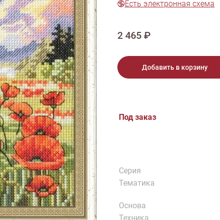
Есть электронная схема
тарий
Натюрморт
Птицы
Пасха
День рождения
ПО ТИПУ ИЗДЕЛИЯ
Варежки
Джемпер
Кард
2 465 ₽
Шарф
Добавить в корзину
Под заказ
Серия
Тематика
Основа
Техника