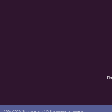
По
1994-2026 "Золотое руно" © Все права защищены.