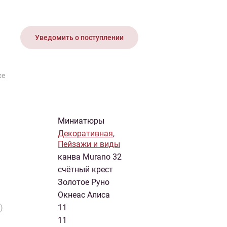
иган
Носки
Платье
Плед
Тапочки
Свитер
Шапка
Уведомить о поступлении
ке
Миниатюры
Декоративная
,
Пейзажи и виды
канва Murano 32
счётный крест
Золотое Руно
Окнеас Алиса
)
11
11