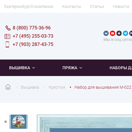
Екатеринбург
О компании
Контакты
Статьи
Новости
8 (800) 775-36-96
+7 (495) 255-03-73
Мы в соц.сетя
+7 (903) 287-43-75
ВЫШИВКА
ПРЯЖА
НАБОРЫ Д
Вышивка
Крестом
Набор для вышивания М-022
ПОПУЛЯРНОЕ
ПОПУЛЯРНОЕ
ПО ТИПУ
ДЛЯ ВЫШИВАНИЯ
Новинки
Новинки
Микровышивка
Мулине
Нитки DMC
Хиты продаж
Распродажа
Наборы для вязания одежды
Нитки Madeira
Летняя пряжа
Распродажа
Нитки Rico Design
Под заказ
Мягкая
Наборы 
Пушис
Част
ПО ТЕМАТИКЕ
ДЛЯ РУКОДЕЛИЯ