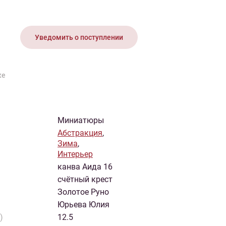
иган
Носки
Платье
Плед
Тапочки
Свитер
Шапка
Уведомить о поступлении
ке
Миниатюры
Абстракция
,
Зима
,
Интерьер
канва Аида 16
счётный крест
Золотое Руно
Юрьева Юлия
)
12.5