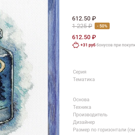
тарий
Натюрморт
Птицы
Пасха
День рождения
ПО ТИПУ ИЗДЕЛИЯ
612.50 ₽
Варежки
Джемпер
Кард
1 225 ₽
- 50%
Шарф
612.50 ₽
+31 руб
бонусов при покуп
Серия
Тематика
Основа
Техника
Производитель
Дизайнер
Размер по горизонтали (см