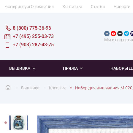
Екатеринбург
О компании
Контакты
Статьи
Новости
8 (800) 775-36-96
+7 (495) 255-03-73
Мы в соц.сетя
+7 (903) 287-43-75
ВЫШИВКА
ПРЯЖА
НАБОРЫ Д
Вышивка
Крестом
Набор для вышивания М-020 
ПОПУЛЯРНОЕ
ПОПУЛЯРНОЕ
ПО ТИПУ
ДЛЯ ВЫШИВАНИЯ
Новинки
Новинки
Микровышивка
Мулине
Нитки DMC
Хиты продаж
Распродажа
Наборы для вязания одежды
Нитки Madeira
Летняя пряжа
Распродажа
Нитки Rico Design
Под заказ
Мягкая
Наборы 
Пушис
Част
ПО ТЕМАТИКЕ
ДЛЯ РУКОДЕЛИЯ