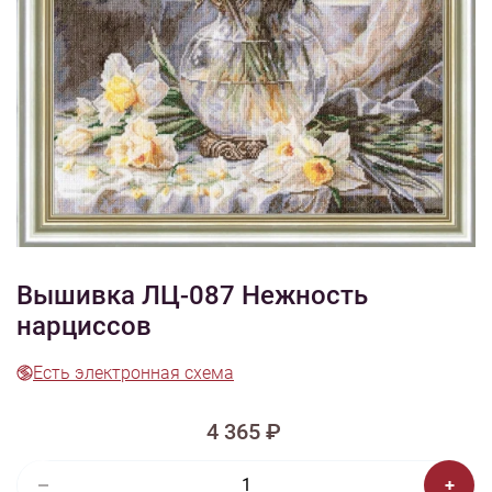
1/9
Смотреть видео -
Смотреть видео - обзор
обзор
2
Изображения и цвет представленного товара могут незначительно
отличаться от оригинала продукции, взависимости от разрешения и
настроек вашего монитора, а также условий освещения при съемке
Вышивка ЛЦ-087 Нежность
нарциссов
Есть электронная схема
4 365 ₽