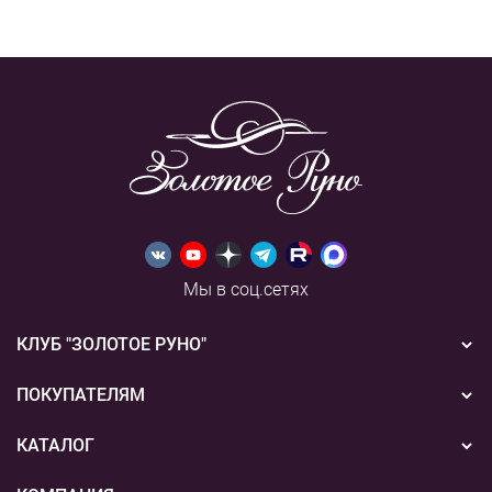
Мы в соц.сетях
КЛУБ "ЗОЛОТОЕ РУНО"
Новости
ПОКУПАТЕЛЯМ
Акции
Бонусная система
КАТАЛОГ
Конкурсы
Подарочные сертификаты