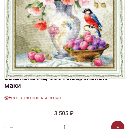
1/7
Смотреть видео -
Смотреть видео - обзор
обзор
2
Изображения и цвет представленного товара могут незначительно
отличаться от оригинала продукции, взависимости от разрешения и
настроек вашего монитора, а также условий освещения при съемке
Вышивка ЛЦ-086 Акварельные
маки
Есть электронная схема
3 505 ₽