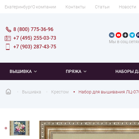
Екатеринбург
О компании
Контакты
Статьи
Новости
8 (800) 775-36-96
+7 (495) 255-03-73
Мы в соц.сетя
+7 (903) 287-43-75
ВЫШИВКА
ПРЯЖА
НАБОРЫ Д
Вышивка
Крестом
Набор для вышивания ЛЦ-07
ПОПУЛЯРНОЕ
ПОПУЛЯРНОЕ
ПО ТИПУ
ДЛЯ ВЫШИВАНИЯ
Новинки
Новинки
Микровышивка
Мулине
Нитки DMC
Хиты продаж
Распродажа
Наборы для вязания одежды
Нитки Madeira
Летняя пряжа
Распродажа
Нитки Rico Design
Под заказ
Мягкая
Наборы 
Пушис
Част
ПО ТЕМАТИКЕ
ДЛЯ РУКОДЕЛИЯ