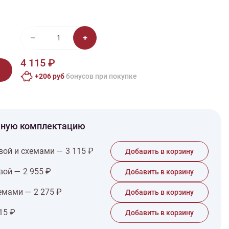
иган
Носки
Платье
Плед
Тапочки
Свитер
Шапка
4 115 ₽
+206 руб
бонусов при покупке
чную комплектацию
вой и схемами — 3 115 ₽
Добавить в корзину
вой — 2 955 ₽
Добавить в корзину
емами — 2 275 ₽
Добавить в корзину
15 ₽
Добавить в корзину