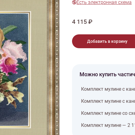
Есть электронная схема
тарий
Натюрморт
Птицы
Пасха
День рождения
ПО ТИПУ ИЗДЕЛИЯ
Варежки
Джемпер
Кард
4 115 ₽
Шарф
Добавить в корзину
Можно купить части
Комплект мулине с кан
Комплект мулине с кан
Комплект мулине со сх
Комплект мулине — 2 1