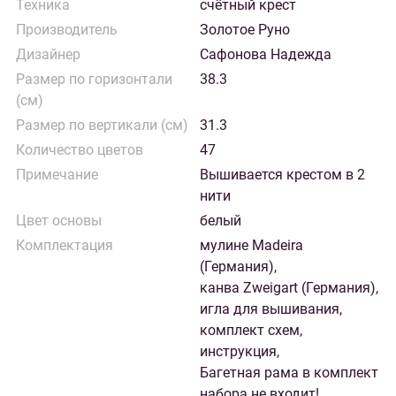
Техника
счётный крест
Производитель
Золотое Руно
Дизайнер
Сафонова Надежда
Размер по горизонтали
38.3
(см)
Размер по вертикали (см)
31.3
Количество цветов
47
Примечание
Вышивается крестом в 2
нити
Цвет основы
белый
Комплектация
мулине Madeira
(Германия),
канва Zweigart (Германия),
игла для вышивания,
комплект схем,
инструкция,
Багетная рама в комплект
набора не входит!