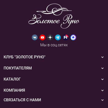
Мы в соц.сетях
КЛУБ "ЗОЛОТОЕ РУНО"
Новости
ПОКУПАТЕЛЯМ
Акции
Бонусная система
КАТАЛОГ
Конкурсы
Подарочные сертификаты
Вышивка
КОМПАНИЯ
События
Способы оплаты
Пряжа
СВЯЗАТЬСЯ С НАМИ
О нас
Доставка