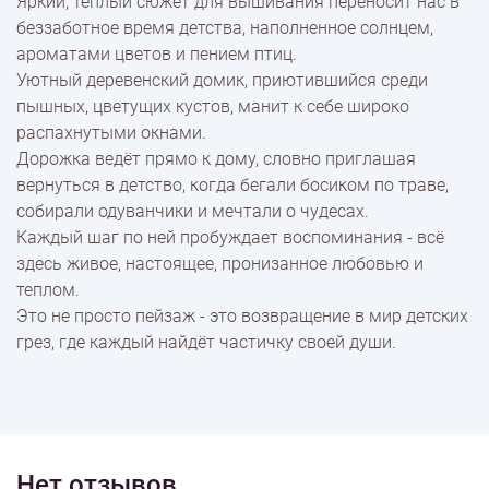
Яркий, тёплый сюжет для вышивания переносит нас в
беззаботное время детства, наполненное солнцем,
Доставка
ароматами цветов и пением птиц.
Уютный деревенский домик, приютившийся среди
пышных, цветущих кустов, манит к себе широко
Оплата
распахнутыми окнами.
Дорожка ведёт прямо к дому, словно приглашая
вернуться в детство, когда бегали босиком по траве,
собирали одуванчики и мечтали о чудесах.
Каждый шаг по ней пробуждает воспоминания - всё
здесь живое, настоящее, пронизанное любовью и
теплом.
Это не просто пейзаж - это возвращение в мир детских
грез, где каждый найдёт частичку своей души.
Нет отзывов