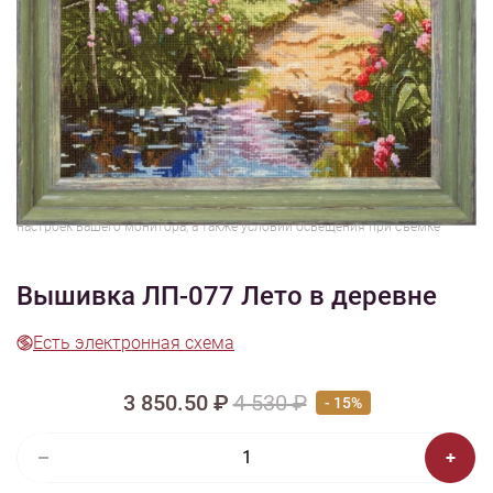
1/7
Смотреть видео -
Смотреть видео - обзор
обзор
2
Изображения и цвет представленного товара могут незначительно
отличаться от оригинала продукции, взависимости от разрешения и
настроек вашего монитора, а также условий освещения при съемке
Вышивка ЛП-077 Лето в деревне
Есть электронная схема
3 850.50 ₽
4 530 ₽
- 15%