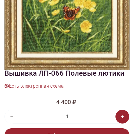
1/6
Смотреть видео - обзор
Изображения и цвет представленного товара могут незначительно
отличаться от оригинала продукции, взависимости от разрешения и
настроек вашего монитора, а также условий освещения при съемке
Вышивка ЛП-066 Полевые лютики
Есть электронная схема
4 400 ₽