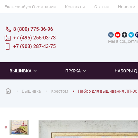
Екатеринбург
О компании
Контакты
Статьи
Новости
8 (800) 775-36-96
+7 (495) 255-03-73
Мы в соц.сетя
+7 (903) 287-43-75
ВЫШИВКА
ПРЯЖА
НАБОРЫ Д
Вышивка
Крестом
Набор для вышивания ЛП-065
ПОПУЛЯРНОЕ
ПОПУЛЯРНОЕ
ПО ТИПУ
ДЛЯ ВЫШИВАНИЯ
Новинки
Новинки
Микровышивка
Мулине
Нитки DMC
Хиты продаж
Распродажа
Наборы для вязания одежды
Нитки Madeira
Летняя пряжа
Распродажа
Нитки Rico Design
Под заказ
Мягкая
Наборы 
Пушис
Част
ПО ТЕМАТИКЕ
ДЛЯ РУКОДЕЛИЯ