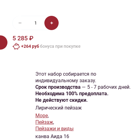
иган
Носки
Платье
Плед
Тапочки
Свитер
Шапка
5 285 ₽
+264 руб
бонусa при покупке
Этот набор собирается по
индивидуальному заказу.
Cрок производства
— 5 - 7 рабочих дней.
Необходима 100% предоплата.
Не действуют скидки.
Лирический пейзаж
Море
,
Пейзаж
,
Пейзажи и виды
канва Аида 16