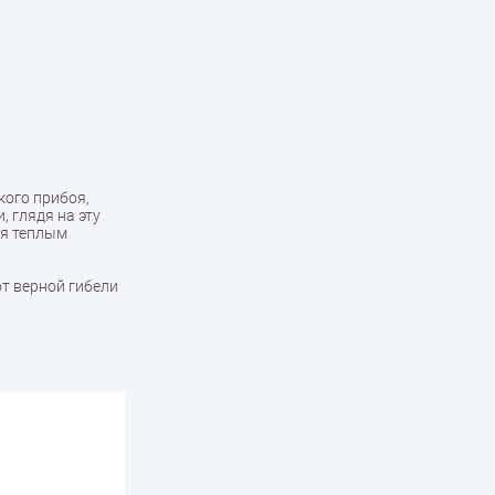
кого прибоя,
 глядя на эту
ся теплым
от верной гибели