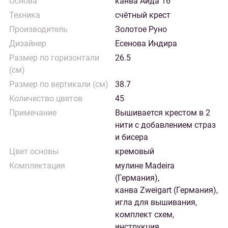
Основа
канва Аида 16
Техника
счётный крест
Производитель
Золотое Руно
Дизайнер
Есенова Индира
Размер по горизонтали
26.5
(см)
Размер по вертикали (см)
38.7
Количество цветов
45
Примечание
Вышивается крестом в 2
нити с добавлением страз
и бисера
Цвет основы
кремовый
Комплектация
мулине Madeira
(Германия),
канва Zweigart (Германия),
игла для вышивания,
комплект схем,
инструкция,