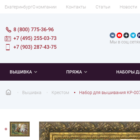
Екатеринбург
О компании
Контакты
Статьи
Новости
8 (800) 775-36-96
+7 (495) 255-03-73
Мы в соц.сетя
+7 (903) 287-43-75
ВЫШИВКА
ПРЯЖА
НАБОРЫ Д
Вышивка
Крестом
Набор для вышивания КР-007 
ПОПУЛЯРНОЕ
ПОПУЛЯРНОЕ
ПО ТИПУ
ДЛЯ ВЫШИВАНИЯ
Новинки
Новинки
Микровышивка
Мулине
Нитки DMC
Хиты продаж
Распродажа
Наборы для вязания одежды
Нитки Madeira
Летняя пряжа
Распродажа
Нитки Rico Design
Под заказ
Мягкая
Наборы 
Пушис
Част
ПО ТЕМАТИКЕ
ДЛЯ РУКОДЕЛИЯ