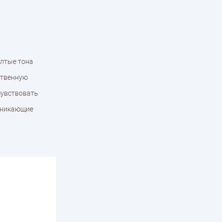
елтые тона
ственную
чувствовать
роникающие