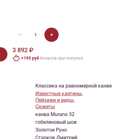
иган
Носки
Платье
Плед
Тапочки
Свитер
Шапка
3 892 ₽
+195 руб
бонусов при покупке
Классика на равномерной канве
Известные картины
,
Пейзажи и виды
,
Сюжеты
канва Murano 32
гобеленовый шов
Золотое Руно
Старков Дмитрий