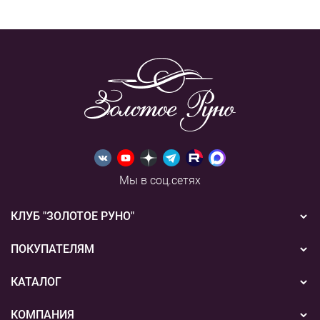
Мы в соц.сетях
КЛУБ "ЗОЛОТОЕ РУНО"
Новости
ПОКУПАТЕЛЯМ
Акции
Бонусная система
КАТАЛОГ
Конкурсы
Подарочные сертификаты
Вышивка
КОМПАНИЯ