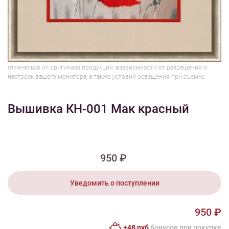
1/2
Изображения и цвет представленного товара могут незначительно
отличаться от оригинала продукции, взависимости от разрешения и
настроек вашего монитора, а также условий освещения при съемке
Вышивка КН-001 Мак красный
950 ₽
Уведомить о поступлении
950 ₽
+48 руб
бонусов при покупке