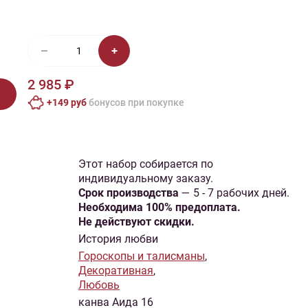
иган
Носки
Платье
Плед
Тапочки
Свитер
Шапка
2 985 ₽
+149 руб
бонусов при покупке
Этот набор собирается по
индивидуальному заказу.
Cрок производства
— 5 - 7 рабочих дней.
Необходима 100% предоплата.
Не действуют скидки.
История любви
Гороскопы и талисманы
,
Декоративная
,
Любовь
канва Аида 16