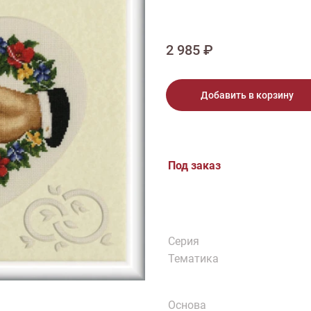
тарий
Натюрморт
Птицы
Пасха
День рождения
ПО ТИПУ ИЗДЕЛИЯ
Варежки
Джемпер
Кард
2 985 ₽
Шарф
Добавить в корзину
Под заказ
Серия
Тематика
Основа