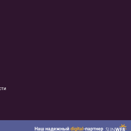
сти
Наш надежный
digital
-партнер