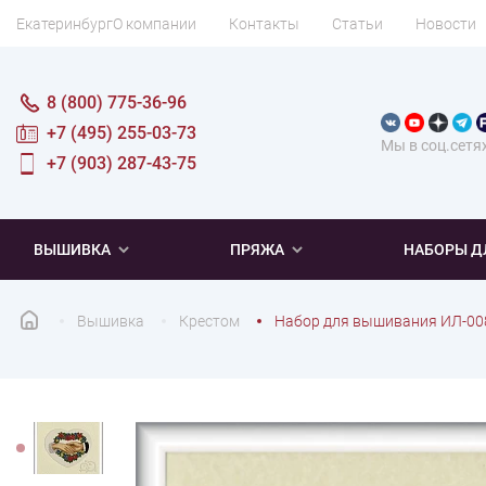
Екатеринбург
О компании
Контакты
Статьи
Новости
8 (800) 775-36-96
+7 (495) 255-03-73
Мы в соц.сетя
+7 (903) 287-43-75
ВЫШИВКА
ПРЯЖА
НАБОРЫ Д
Вышивка
Крестом
Набор для вышивания ИЛ-00
ПОПУЛЯРНОЕ
ПОПУЛЯРНОЕ
ПО ТИПУ
ДЛЯ ВЫШИВАНИЯ
Новинки
Новинки
Микровышивка
Мулине
Нитки DMC
Хиты продаж
Распродажа
Наборы для вязания одежды
Нитки Madeira
Летняя пряжа
Распродажа
Нитки Rico Design
Под заказ
Мягкая
Наборы 
Пушис
Част
ПО ТЕМАТИКЕ
ДЛЯ РУКОДЕЛИЯ