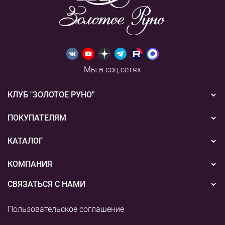
Мы в соц.сетях
КЛУБ "ЗОЛОТОЕ РУНО"
Новости
ПОКУПАТЕЛЯМ
Акции
Бонусная система
КАТАЛОГ
Конкурсы
Подарочные сертификаты
Вышивка
КОМПАНИЯ
События
Способы оплаты
Пряжа
СВЯЗАТЬСЯ С НАМИ
О нас
Доставка
Наборы для творчества
8 (800) 775-36-96
Наши магазины
Пользовательское соглашение
Возврат
+7 (495) 255-03-73
Аксессуары для вышивания