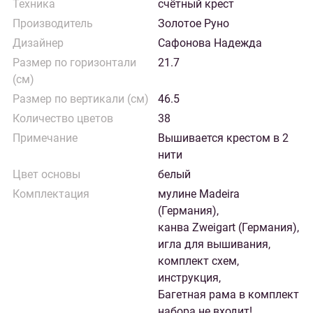
Техника
счётный крест
Производитель
Золотое Руно
Дизайнер
Сафонова Надежда
Размер по горизонтали
21.7
(см)
Размер по вертикали (см)
46.5
Количество цветов
38
Примечание
Вышивается крестом в 2
нити
Цвет основы
белый
Комплектация
мулине Madeira
(Германия),
канва Zweigart (Германия),
игла для вышивания,
комплект схем,
инструкция,
Багетная рама в комплект
набора не входит!