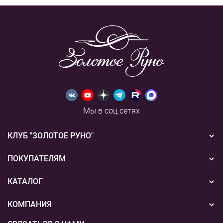
Мы в соц.сетях
КЛУБ "ЗОЛОТОЕ РУНО"
Новости
ПОКУПАТЕЛЯМ
Акции
Бонусная система
КАТАЛОГ
Конкурсы
Подарочные сертификаты
Вышивка
КОМПАНИЯ
События
Способы оплаты