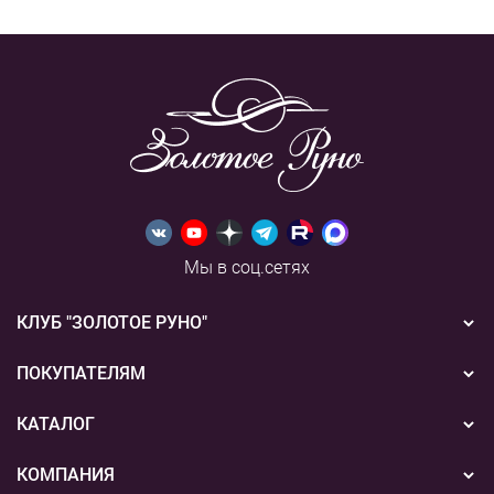
Мы в соц.сетях
КЛУБ "ЗОЛОТОЕ РУНО"
Новости
ПОКУПАТЕЛЯМ
Акции
Бонусная система
КАТАЛОГ
Конкурсы
Подарочные сертификаты
Вышивка
КОМПАНИЯ