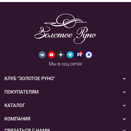
Мы в соц.сетях
КЛУБ "ЗОЛОТОЕ РУНО"
Новости
ПОКУПАТЕЛЯМ
Акции
Бонусная система
КАТАЛОГ
Конкурсы
Подарочные сертификаты
Вышивка
КОМПАНИЯ
События
Способы оплаты
Пряжа
СВЯЗАТЬСЯ С НАМИ