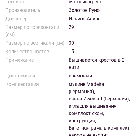
Техника
счётный крест
Производитель
Золотое Руно
Дизайнер
Ильина Алина
Размер по горизонтали
29
(см)
Размер по вертикали (см)
30
Количество цветов
15
Примечание
Вышивается крестов в 2
нити
Цвет основы
кремовый
Комплектация
мулине Madeira
(Германия),
канва Zweigart (Германия),
игла для вышивания,
комплект схем,
инструкция,
Багетная рама в комплект
набора не входит!