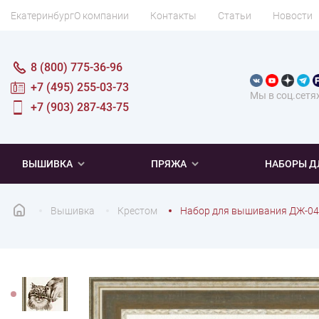
Екатеринбург
О компании
Контакты
Статьи
Новости
8 (800) 775-36-96
+7 (495) 255-03-73
Мы в соц.сетя
+7 (903) 287-43-75
ВЫШИВКА
ПРЯЖА
НАБОРЫ Д
Вышивка
Крестом
Набор для вышивания ДЖ-04
ПОПУЛЯРНОЕ
ПОПУЛЯРНОЕ
ПО ТИПУ
ДЛЯ ВЫШИВАНИЯ
Новинки
Новинки
Микровышивка
Мулине
Нитки DMC
Хиты продаж
Распродажа
Наборы для вязания одежды
Нитки Madeira
Летняя пряжа
Распродажа
Нитки Rico Design
Под заказ
Мягкая
Наборы 
Пушис
Част
ПО ТЕМАТИКЕ
ДЛЯ РУКОДЕЛИЯ