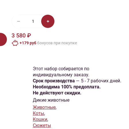
иган
Носки
Платье
Плед
Тапочки
Свитер
Шапка
3 580 ₽
+179 руб
бонусов при покупке
Этот набор собирается по
индивидуальному заказу.
Cрок производства
— 5 - 7 рабочих дней.
Необходима 100% предоплата.
Не действуют скидки.
Дикие животные
Животные
,
Коты
,
Кошки
,
Сюжеты