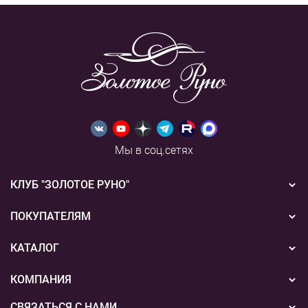
Мы в соц.сетях
КЛУБ "ЗОЛОТОЕ РУНО"
Новости
ПОКУПАТЕЛЯМ
Акции
Бонусная система
КАТАЛОГ
Конкурсы
Подарочные сертификаты
Вышивка
КОМПАНИЯ
События
Способы оплаты
Пряжа
СВЯЗАТЬСЯ С НАМИ