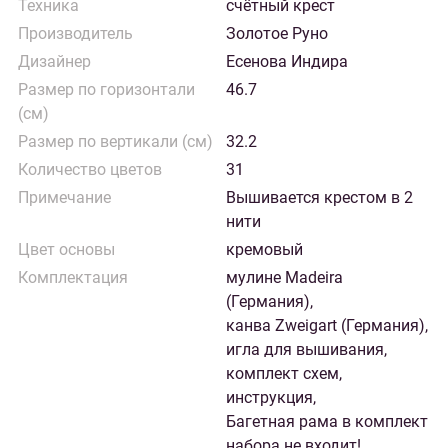
Техника
счётный крест
Производитель
Золотое Руно
Дизайнер
Есенова Индира
Размер по горизонтали
46.7
(см)
Размер по вертикали (см)
32.2
Количество цветов
31
Примечание
Вышивается крестом в 2
нити
Цвет основы
кремовый
Комплектация
мулине Madeira
(Германия),
канва Zweigart (Германия),
игла для вышивания,
комплект схем,
инструкция,
Багетная рама в комплект
набора не входит!