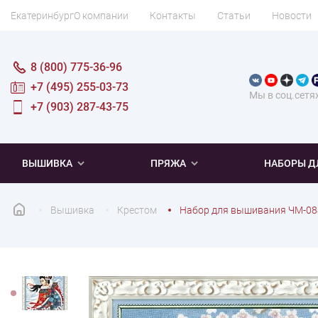
Екатеринбург
О компании
Контакты
Статьи
Новости
8 (800) 775-36-96
+7 (495) 255-03-73
Мы в соц.сетя
+7 (903) 287-43-75
ВЫШИВКА
ПРЯЖА
НАБОРЫ Д
Вышивка
Крестом
Набор для вышивания ЧМ-08
ПОПУЛЯРНОЕ
ПОПУЛЯРНОЕ
ПО ТИПУ
ДЛЯ ВЫШИВАНИЯ
Новинки
Новинки
Микровышивка
Мулине
Нитки DMC
Хиты продаж
Распродажа
Наборы для вязания одежды
Нитки Madeira
Летняя пряжа
Распродажа
Нитки Rico Design
Под заказ
Мягкая
Наборы 
Пушис
Част
ПО ТЕМАТИКЕ
ДЛЯ РУКОДЕЛИЯ