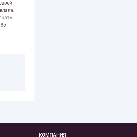
своей
елала.
узнать
ибо
КОМПАНИЯ