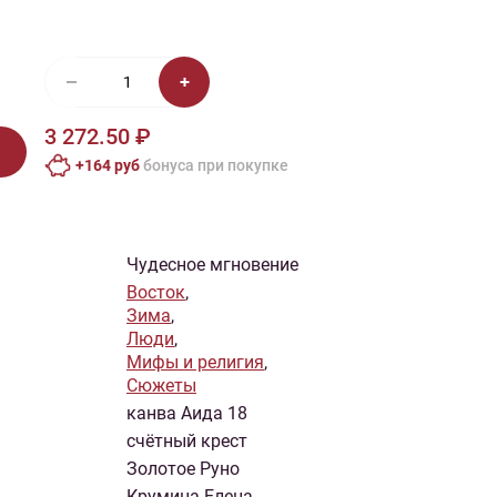
иган
Носки
Платье
Плед
Тапочки
Свитер
Шапка
3 272.50 ₽
+164 руб
бонусa при покупке
Чудесное мгновение
Восток
,
Зима
,
Люди
,
Мифы и религия
,
Сюжеты
канва Аида 18
счётный крест
Золотое Руно
Крумина Елена