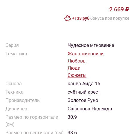
2 669 ₽
+133 руб
бонусa при покупке
Серия
Чудесное мгновение
Тематика
Жанр живописи
,
Любовь
,
Люди
,
Сюжеты
Основа
канва Аида 16
Техника
счётный крест
Производитель
Золотое Руно
Дизайнер
Сафонова Надежда
Размер по горизонтали
30.9
(см)
Размер по вертикали (см)
38.6