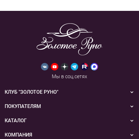
Мы в соц.сетях
КЛУБ "ЗОЛОТОЕ РУНО"
Новости
ПОКУПАТЕЛЯМ
Акции
Бонусная система
КАТАЛОГ
Конкурсы
Подарочные сертификаты
Вышивка
КОМПАНИЯ