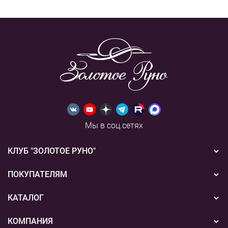
Мы в соц.сетях
КЛУБ "ЗОЛОТОЕ РУНО"
Новости
ПОКУПАТЕЛЯМ
Акции
Бонусная система
КАТАЛОГ
Конкурсы
Подарочные сертификаты
Вышивка
КОМПАНИЯ