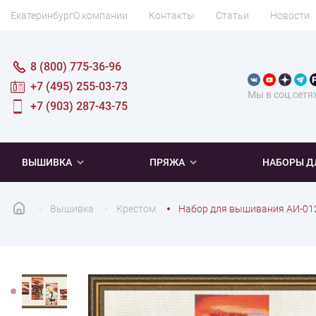
Екатеринбург
О компании
Контакты
Статьи
Новости
8 (800) 775-36-96
+7 (495) 255-03-73
Мы в соц.сетя
+7 (903) 287-43-75
ВЫШИВКА
ПРЯЖА
НАБОРЫ Д
Вышивка
Крестом
Набор для вышивания АИ-01
ПОПУЛЯРНОЕ
ПОПУЛЯРНОЕ
ПО ТИПУ
ДЛЯ ВЫШИВАНИЯ
Новинки
Новинки
Микровышивка
Мулине
Нитки DMC
Хиты продаж
Распродажа
Наборы для вязания одежды
Нитки Madeira
Летняя пряжа
Распродажа
Нитки Rico Design
Под заказ
Мягкая
Наборы 
Пушис
Част
ПО ТЕМАТИКЕ
ДЛЯ РУКОДЕЛИЯ