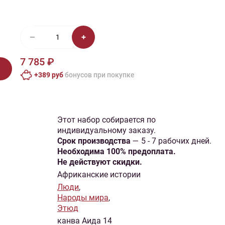
иган
Носки
Платье
Плед
Тапочки
Свитер
Шапка
7 785 ₽
+389 руб
бонусов при покупке
Этот набор собирается по
индивидуальному заказу.
Cрок производства
— 5 - 7 рабочих дней.
Необходима 100% предоплата.
Не действуют скидки.
Африканские истории
Люди
,
Народы мира
,
Этюд
канва Аида 14